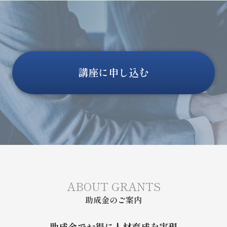
●
ファクトチェック＆出典付与
●
データクレンジング（重複・
●
多言語翻訳サポートボット
表記揺れ統合）
●
画像生成で資料ビジュアル作
成
講座に申し込む
ABOUT GRANTS
助成金のご案内
助成金でお得に人材育成を実現