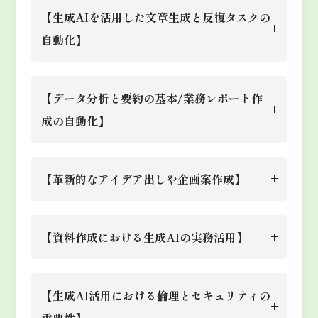
る。
内容
プロンプトエンジニアリングの応
作成を通じて、AIが意図した結
【生成AIを活用した文章生成と反復タスクの
生成AIの基礎を理解し、業務効
用編として、複数条件を含む業務
果を生成できるようにする方法を
自動化】
率化にどのように役立つかを具体
目標
タスクを生成AIに与える方法を
生成AIツールの基本操作を習得
学習。
内容
的にイメージできる。
学ぶ。プロンプトの改善を通じ
し、日常業務にスムーズに導入で
目標
生成AIを使った文章作成（例：
て、より精度の高い結果を得るた
【データ分析と要約の基本/業務レポート作
きるようにする。
メール返信、報告書作成）や反復
明確かつ簡潔なプロンプトを作成
業務で使われている生成AIの事
めの手法を学習。
成の自動化】
的な業務タスクの自動化を学びま
し、生成AIから的確な結果を得
目標
例を確認し、自分の業務にどのよ
課題
内容
AIに業務に関する簡単な質問を
す。特に、定型業務をAIに任せ
るスキルを身につける。
うに適用できるか考える。
業務データをAIに分析・要約さ
複雑なプロンプトを作成し、業務
行い、その応答を確認・改善す
課題
て効率化する方法を実践的に学び
【革新的なアイデア出しや企画案作成】
せる方法を学ぶ。生成AIが得意
に適した生成AIの活用スキルを
目標
る。
ます。
簡単な業務タスク（例：レポート
とする大量のデータから重要な要
●
生成AIの基礎知識と実務での
向上させる。
内容
ブレインストーミングやアイデア
作成、メール返信）のプロンプト
素を抽出し、ビジネスレポートを
【資料作成における生成AIの実務活用】
適用例 概要
課題
出しにAIを活用し、クリエイテ
●
主要ツールの紹介
生成AIを活用して文章生成や定
を作成し、生成された結果を評
自動生成するプロセスを理解す
●
生成AIの基礎
複数条件を含む業務文書やデータ
ィブなプロジェクトや業務改善案
セクショ
●
ChatGPTの使い方
型業務を自動化し、業務効率を高
目標
価。
る。
●
生成AIの実務適用事例
AIを使って、プレゼン資料やマ
セクショ
要約のプロンプトを作成し、その
課題
ン
を生成する方法を学ぶ。生成AI
内容
【生成AI活用における倫理とセキュリティの
●
Geminiの使い方
める。
●
数字で見る生成AIの活用事例
ン
ーケティング資料に使用する画像
結果を改善。
を使って、新しい視点やアイデア
重要性】
●
Claudeの使い方