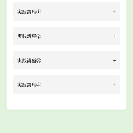
実践講座①
業務改善プランを作成し、適切な
AIツールを選び、その活用方法
課題
●
生成AI実践講座導入セッショ
実践講座②
を考える。
ン
●
メール作成と適用の標準化
セクショ
●
請求書 PDF → Sheets
●
議事録の要約適用設計
実践講座③
●
リサーチや情報収集ツール①
ン
●
手書き領収書の読取認識補正
●
報告書、レポートの作成
●
リサーチや情報収集ツール②
●
構造データ、仕訳表生成
●
社内ミニFAQ作成
セクショ
●
経費データのグラフ化＆要約
●
リサーチや情報収集ツール③
●
法改正クイックリサーチ
実践講座④
セクショ
●
文章校正＆統一
ン
文生成
●
情報の整理や要約ツール
●
競合ベンチマークや新サービ
ン
●
予算 vs. 実績差異分析＆コメン
●
文章生成比較用ツール
ス導入比較調査
●
総務・規程 FAQ ボット
ト生成
●
プロンプト作成用ツール
●
多言語ニュース翻訳＆要約
●
勤怠＆休暇アシスタント
●
売上トレンド分析＆グラフ＋
●
簡単な業務改善プランの作成
セクショ
セクショ
●
契約書リスクチェック
ン
要約
ン