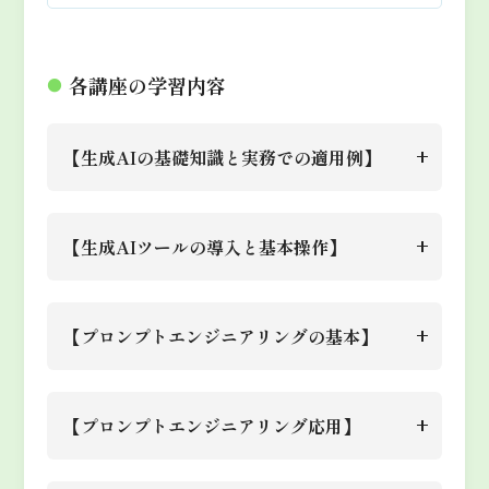
各講座の学習内容
●
【生成AIの基礎知識と実務での適用例】
生成AIとは何か、基本的な概念
【生成AIツールの導入と基本操作】
を学び、どのように業務に適用さ
れているかを具体例を通じて理解
ChatGPTなどの生成AIツールを
する。
内容
【プロンプトエンジニアリングの基本】
導入し、アカウント作成、基本操
日常業務にどのように生成AIが
作、プロンプトの入力を学ぶ。簡
役立つかを実感するためのケース
内容
AIに正確な指示を与えるための
単な業務タスクを実際にAIに実
【プロンプトエンジニアリング応用】
スタディを紹介。
プロンプトエンジニアリングの基
行させ、基本的な使い方を習得す
礎を学ぶ。シンプルなプロンプト