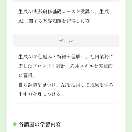
を検討。
を作成
ン
自身の業務で発生しうる倫理的リ
- tl:dv: 会議議事録生成ツール
●
活用や深堀に便利なAIツール
生成AI実践研修基礎コースを受講し、生成
スクを考え、それに対する対策を
- Mapify:マインドマップ生成ツ
課題
AIに関する基礎知識を習得した方
●
生成AIが与えるメリットと活
考えたガイドラインを作成する。
ール
用例
- 天秤ai:文章生成比較ツール
ゴール
●
コンテンツの作成
セクショ
- Pronptia：プロンプトリサーチ
●
生成AIにおける倫理の重要性
ン
●
視覚的要素の追加
サイト
●
プライバシーとデータ保護
生成AIの仕組みと特徴を理解し、社内業務に
●
その他資料作成における参考
●
バイアスと公平性
即したプロンプト設計・応用スキルを実践的
になるプロンプト例
●
生成AIを活用した業務効率化の
透明性と説明責任
に習得。
セクショ
ン
●
成功事例を学び、実際に自分の業
著作権と知的財産権
自ら課題を見つけ、AIを活用して成果を生み
●
務に活用するための具体的なプラ
セキュリティと悪用のリスク
出す力を身につける。
●
ンを作成する。また、業務効率化
偽情報（ハルシネーションに
目標
ついて）
に役立つAIツールを理解し、適
切に選んで活用するスキルを身に
各講座の学習内容
●
つける。