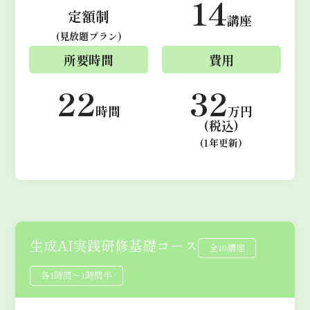
14
定額制
講座
(見放題プラン)
所要時間
費用
22
32
時間
万円
(税込)
(1年更新)
生成AI実践研修基礎コース
全10講座
各1時間～1時間半