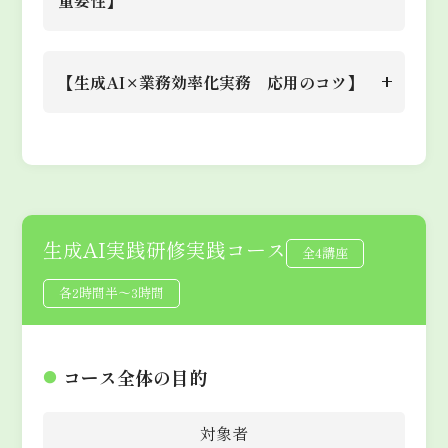
●
自分の業務における生成AIの
やビジュアルを生成する方法を学
●
プロンプトの基礎入門
AIで業務データを分析・要約
を効率的に引き出すスキルを身に
●
各ツール比較
定型業務を自動化するプロンプト
適用を考える
びます。生成AIがクリエイティ
内容
●
効果的なプロンプト作成のコツ
し、ビジネスレポートを自動で作
目標
つけます。
生成AIを使用する際に考慮すべ
セクショ
●
プロンプトの応用スキル取得
を作成し、AIの生成結果を評
課題
ブな作業にどのように役立つかを
【生成AI×業務効率化実務 応用のコツ】
●
知っておくと便利なプロンプト
成できるようになる。
ン
き倫理的課題（データプライバシ
プロセス
価。
実感しながら、業務に活用できる
のパターンとノウハウについて
ー、著作権、バイアスなど）やセ
●
業務で役立つプロンプト例
セクショ
AIを活用して、新規プロジェク
スキルを習得します。
●
実例で学ぶプロンプト作成
生成AIを活用した業務効率化の
売上データや顧客データをAIに
キュリティリスクについて学ぶ。
ン
内容
●
知っておくと役立つプロンプ
トや業務改善に役立つアイデアを
目標
成功事例を学び、自分の業務に適
●
メールの作成
要約させ、簡易的なレポートを作
課題
業務で生成AIを適切に使用し、
ト例
創出する。
用できる方法を考えます。さら
●
議事録作成
セクショ
画像生成AIを活用して、プレゼ
成。
安全かつ倫理的に活用するための
●
応用に役立つ思考法例
に、業務効率化に役立つ具体的な
ン
●
業務用書類の作成
生成AI実践研修実践コース
ンテーションやマーケティング用
全4講座
知識を深める。
目標
生成AIを使ってアイデア出しを
AIツールをいくつか紹介し、そ
●
文章の要約
のビジュアルコンテンツを作成で
各2時間半〜3時間
●
データ処理に活用できるプロ
行い、業務改善案を生成して発
課題
れらを実務にどのように活かすか
きる。
ンプト例①
生成AIの倫理的・安全な活用方
表。
を学習します。
●
データ処理に活用できるプロ
セクショ
法を理解し、業務でのリスクを回
目標
コース全体の目的
●
生成AIを使ってテーマに沿った
内容
ン
ンプト例②
避するスキルを習得する。
紹介するAIツール:
●
生成AIを活用したアイデア出
画像を作成し、業務での活用方法
課題
●
分析結果をまとめるレポート
セクショ
対象者
- Perplexity: リサーチツール
しや企画立案の流れ